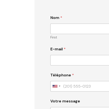
Nom
*
First
E-mail
*
Téléphone
*
U
n
Votre message
i
t